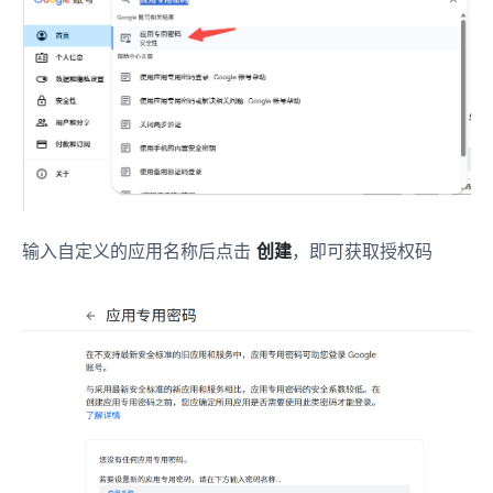
输入自定义的应用名称后点击
创建
，即可获取授权码