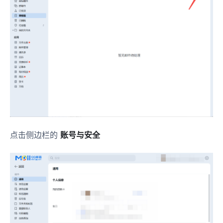
点击侧边栏的
账号与安全