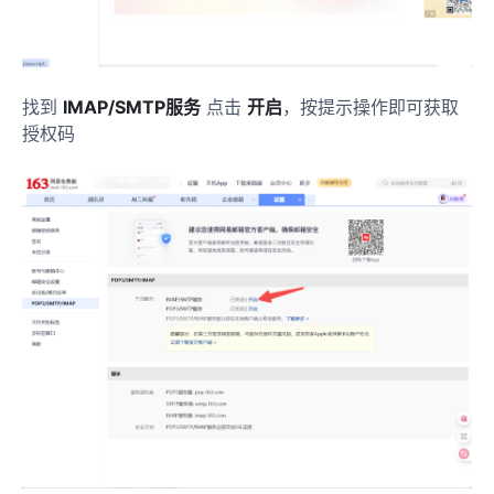
找到
IMAP/SMTP服务
点击
开启
，按提示操作即可获取
授权码