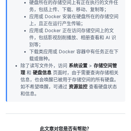
硬盘所在的存储空间上有正在执行的文件任
安全性
务，包括上传、下载、移动、复制等；
如何设置和使用访问码？
应用或 Docker 安装在硬盘所在的存储空间
上，且正在运行产生传输；
安全漏洞基本原则与测试规范
应用或 Docker 正在访问存储空间上的文
安全漏洞报告处置规则
件，包括影视刮削播放、相册查看和 AI 识
别等；
安全漏洞报告书写模板
下载类应用或 Docker 容器中有任务正在下
安全披露
载或做种。
除了读写文件外，访问
系统设置
>
存储空间管
更多
理
和
硬盘信息
页面时，由于需要查询存储相关
联系我们
信息，也会唤醒已被用于存储空间的所有硬盘。
如不希望唤醒，可通过
资源监控
查看硬盘状态
本地账号与云端账号的区别？
和信息。
管理员和普通用户权限的区别？
飞牛 ARM 版本公测声明
关于飞牛 fnOS 系统后续盈利说明
此文章对您是否有帮助？