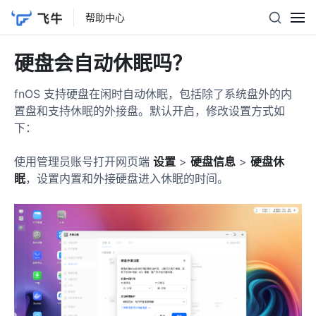
iSCSI
帮助中心
iSCSI 名词介绍
硬盘会自动休眠吗？
iSCSI 基础功能介绍
用户组配置说明
fnOS 支持硬盘在闲时自动休眠，包括除了系统盘外的内
置盘和支持休眠的外接盘。默认开启，修改设置方式如
CHAP 配置说明
下：
常见使用问题说明
使用管理员账号打开网页端
设置
>
硬盘信息
>
硬盘休
飞牛素材库 Seek
眠
，设置内置和外接硬盘进入休眠的时间。
飞牛素材库 Seek 支持预览哪些格式？
如何授权文件夹给飞牛素材库 Seek
如何导入 Eagle 资源到飞牛素材库 Seek
如何将评论导入到剪辑工具？
如何通过 Seek 给客户分享审阅？
如何管理多版本素材