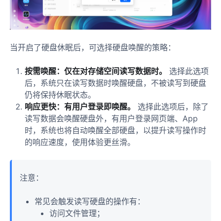
如何使用飞牛素材库 Seek 的 AI 搜索功能？
如何自定义品牌展示？
当开启了硬盘休眠后，可选择硬盘唤醒的策略：
如何自定义飞牛素材库 Seek 的域名？
如何添加资产水印？
按需唤醒：仅在对存储空间读写数据时。
选择此选项
后，系统只在读写数据时唤醒硬盘，不被读写到硬盘
飞牛素材库 Seek 许可证相关问题
仍将保持休眠状态。
硬件
响应更快：有用户登录即唤醒。
选择此选项后，除了
读写数据会唤醒硬盘外，有用户登录网页端、App
飞牛官方
时，系统也将自动唤醒全部硬盘，以提升读写操作时
零刻×飞牛
的响应速度，使用体验更丝滑。
AI & OpenClaw
飞牛 OpenClaw 配置微信 ClawBot 教程
注意：
飞牛 OpenClaw 配置钉钉机器人教程
常见会触发读写硬盘的操作有：
飞牛 OpenClaw 配置飞书机器人教程
访问文件管理；