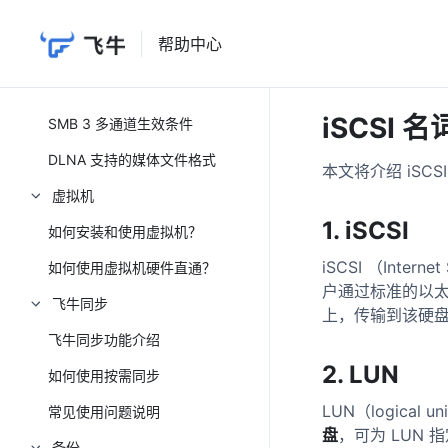
Windows 通过 WebDAV 挂载飞
安全性
牛注意事项
帮助中心
如何设置和使用访问码？
Windows 通过 NFS 挂载飞牛注
安全漏洞基本原则与测试规范
意事项
iSCSI 
安全漏洞报告处置规则
SMB 3 多通道生效条件
安全漏洞报告书写模板
DLNA 支持的媒体文件格式
本文将介绍 iSC
安全披露
虚拟机
1. iSCSI
如何安装和使用虚拟机？
更多
iSCSI （Inter
联系我们
如何使用虚拟机硬件直通？
户通过标准的以
本地账号与云端账号的区别？
飞牛同步
上，传输到该硬盘
管理员和普通用户权限的区别？
飞牛同步功能介绍
2. LUN
飞牛 ARM 版本公测声明
如何使用按需同步
LUN（logica
关于飞牛 fnOS 系统后续盈利说明
常见使用问题说明
盘
，可为 LUN
Rockchip 瑞芯微系列 eMMC USB 线刷教程
备份