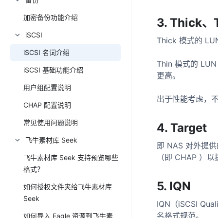
Rockchip 瑞芯微系列 TF 卡刷教程
加密备份功能介绍
3. Thick、
Amlogic 利用 USB U盘刷机教程
iSCSI
Thick 模式
iSCSI 名词介绍
Thin 模式的
iSCSI 基础功能介绍
更高。
用户组配置说明
出于性能考虑，不论
CHAP 配置说明
常见使用问题说明
4. Target
飞牛素材库 Seek
即 NAS 对外提供
（即 CHAP ）
飞牛素材库 Seek 支持预览哪些
格式？
5. IQN
如何授权文件夹给飞牛素材库
Seek
IQN（iSCSI Q
名格式规范。
如何导入 Eagle 资源到飞牛素