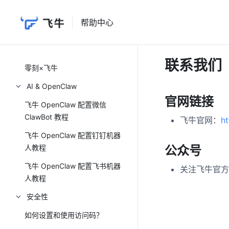
飞牛素材库 Seek 许可证相关问
题
帮助中心
硬件
飞牛官方
联系我们
零刻×飞牛
AI & OpenClaw
官网链接
飞牛 OpenClaw 配置微信
ClawBot 教程
飞牛官网：
h
飞牛 OpenClaw 配置钉钉机器
人教程
公众号
飞牛 OpenClaw 配置飞书机器
关注飞牛官方
人教程
安全性
如何设置和使用访问码？