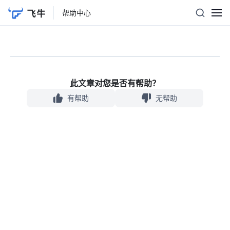
系统设置经常出现网络异常？
帮助中心
如何启用账号双重验证（2FA）
无法完成账号双重验证（2FA）?
如何启用邮件通知服务
文件管理
此文章对您是否有帮助？
如何将我的文件共享给其他用户？
有帮助
无帮助
如何共享团队文件？
文件权限如何设置和生效？
如何创建文件的外部分享链接？
文件共享协议
Windows 通过 WebDAV 挂载飞牛注意事项
Windows 通过 NFS 挂载飞牛注意事项
SMB 3 多通道生效条件